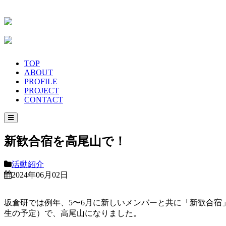
TOP
ABOUT
PROFILE
PROJECT
CONTACT
新歓合宿を高尾山で！
活動紹介
2024年06月02日
坂倉研では例年、5〜6月に新しいメンバーと共に「新歓合
生の予定）で、高尾山になりました。