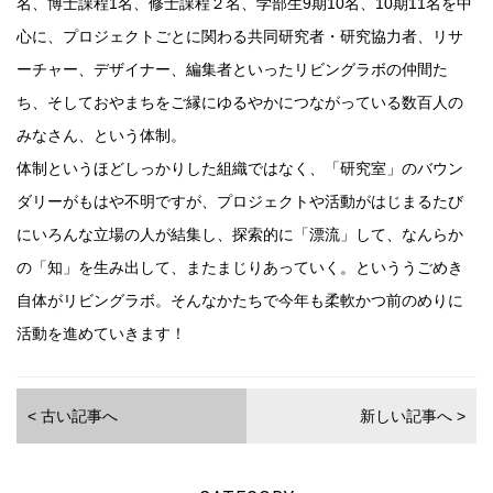
名、博士課程1名、修士課程２名、学部生9期10名、10期11名を中
心に、プロジェクトごとに関わる共同研究者・研究協力者、リサ
ーチャー、デザイナー、編集者といったリビングラボの仲間た
ち、そしておやまちをご縁にゆるやかにつながっている数百人の
みなさん、という体制。
体制というほどしっかりした組織ではなく、「研究室」のバウン
ダリーがもはや不明ですが、プロジェクトや活動がはじまるたび
にいろんな立場の人が結集し、探索的に「漂流」して、なんらか
の「知」を生み出して、またまじりあっていく。といううごめき
自体がリビングラボ。そんなかたちで今年も柔軟かつ前のめりに
活動を進めていきます！
< 古い記事へ
新しい記事へ >