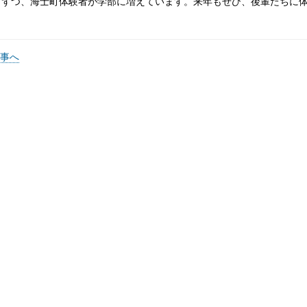
名ずつ、海士町体験者が学部に増えています。来年もぜひ、後輩たちに
記事へ