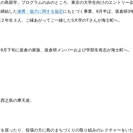
人の島留学」プログラムのみのところ、東京の大学生向けのエントリー
年締結した
連携・協力に関する協定
にもとづく事業。8月半ば、坂倉研3
部２年生３人、ご縁あがってご一緒したS大学のTさんが海士町へ。
、8月下旬に坂倉の家族、坂倉研メンバーおよび学部生有志が海士町へ。
は西之島の摩天崖。
所を巡ったり、役場の方に島のまちづくりの取り組みのレクチャーをいた