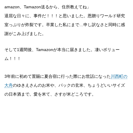
amazon、Tamazon送るから、住所教えてね」
退屈な日々に、事件だ！！！と思いました。恩贈りワールド研究
室っぷりが炸裂です。卒業した私にまで…申し訳なさと同時に感
謝がこみ上げました。
そして1週間後、Tamazonが本当に届きました。凄いボリュー
ム！！！
3年前に初めて置賜に夏合宿に行った際にお世話になった
川西町の
大舟
のゆきえさんのお米や、パックの玄米、ちょうどいいサイズ
の日本酒まで。愛を米て、さすが米どころです。