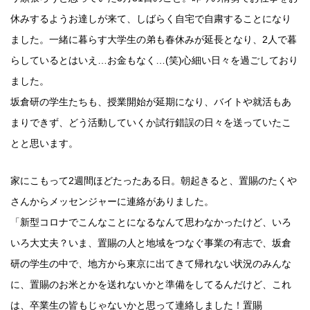
休みするようお達しが来て、しばらく自宅で自粛することになり
ました。一緒に暮らす大学生の弟も春休みが延長となり、2人で暮
らしているとはいえ…お金もなく…(笑)心細い日々を過ごしており
ました。
坂倉研の学生たちも、授業開始が延期になり、バイトや就活もあ
まりできず、どう活動していくか試行錯誤の日々を送っていたこ
とと思います。
家にこもって2週間ほどたったある日。朝起きると、置賜のたくや
さんからメッセンジャーに連絡がありました。
「新型コロナでこんなことになるなんて思わなかったけど、いろ
いろ大丈夫？いま、置賜の人と地域をつなぐ事業の有志で、坂倉
研の学生の中で、地方から東京に出てきて帰れない状況のみんな
に、置賜のお米とかを送れないかと準備をしてるんだけど、これ
は、卒業生の皆もじゃないかと思って連絡しました！置賜