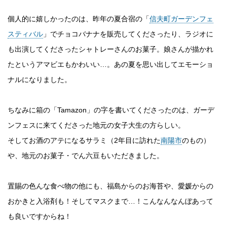
個人的に嬉しかったのは、昨年の夏合宿の「
信夫町ガーデンフェ
スティバル
」でチョコバナナを販売してくださったり、ラジオに
も出演してくださったシャトレーさんのお菓子。娘さんが描かれ
たというアマビエもかわいい…。あの夏を思い出してエモーショ
ナルになりました。
ちなみに箱の「Tamazon」の字を書いてくださったのは、ガーデ
ンフェスに来てくださった地元の女子大生の方らしい。
そしてお酒のアテになるサラミ（2年目に訪れた
南陽市
のもの）
や、地元のお菓子・でん六豆もいただきました。
置賜の色んな食べ物の他にも、福島からのお海苔や、愛媛からの
おかきと入浴剤も！そしてマスクまで…！こんなんなんぼあって
も良いですからね！